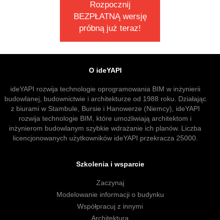
Rozpocznij
BEZPŁATNĄ wersję
próbną już teraz!
O ideYAPI
ideYAPI rozwija technologie oprogramowania BIM w inżynierii
budowlanej, budownictwie i architekturze od 1988 roku. Działając
z biurami w Stambule, Bursie i Hanowerze (Niemcy), ideYAPI
rozwija technologie BIM, które umożliwiają architektom i
inżynierom budowlanym szybkie wdrażanie ich planów. Liczba
licencjonowanych użytkowników ideYAPI przekracza 25000.
Szkolenia i wsparcie
Zaczynaj
Modelowanie informacji o budynku
Współpracuj z innymi
Architektura