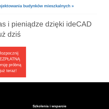
ojektowania budynków mieszkalnych »
s i pieniądze dzięki ideCAD
uż dziś
Rozpocznij
EZPŁATNĄ
rsję próbną
już teraz!
Szkolenia i wsparcie