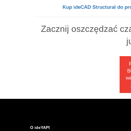
Kup ideCAD Structural do pr
Zacznij oszczędzać cza
j
B
we
O ideYAPI