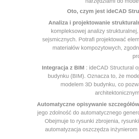
narzędziami do model
Oto, czym jest ideCAD Struc
Analiza i projektowanie struktural
kompleksowej analizy strukturalnej
sejsmicznych. Potrafi projektować elem
materiałów kompozytowych, zgodn
pr
Integracja z BIM
: ideCAD Structural o
budynku (BIM). Oznacza to, że mode
modelem 3D budynku, co pozwal
architektonicznym
Automatyczne opisywanie szczegółów
jego zdolność do automatycznego gener
Obejmuje to rysunki zbrojenia, rysunk
automatyzacja oszczędza inżynierom z