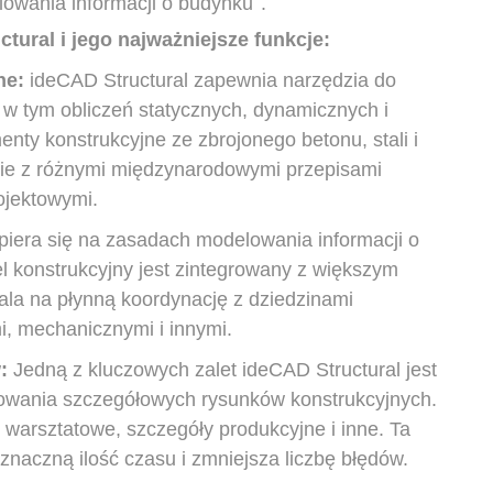
owania informacji o budynku
.
tural i jego najważniejsze funkcje:
ne:
ideCAD Structural zapewnia narzędzia do
, w tym obliczeń statycznych, dynamicznych i
enty konstrukcyjne ze zbrojonego betonu, stali i
ie z różnymi międzynarodowymi przepisami
ojektowymi.
piera się na zasadach modelowania informacji o
l konstrukcyjny jest zintegrowany z większym
a na płynną koordynację z dziedzinami
i, mechanicznymi i innymi.
:
Jedną z kluczowych zalet ideCAD Structural jest
owania szczegółowych rysunków konstrukcyjnych.
i warsztatowe, szczegóły produkcyjne i inne. Ta
naczną ilość czasu i zmniejsza liczbę błędów.