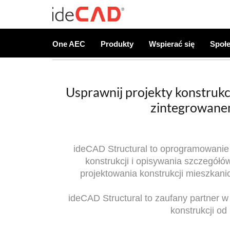
One AEC
Produkty
Wspierać się
Społ
Usprawnij projekty konstruk
zintegrowan
ideCAD Structural to oprogramowanie 
konstrukcji i opisywania szczegół
projektowania konstrukcji mieszkan
ideCAD Structural to zaufany partner 
konstrukcji od 