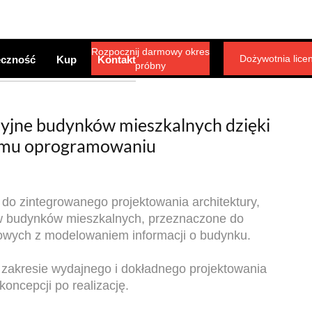
Rozpocznij darmowy okres
Dożywotnia lice
eczność
Kup
Kontakt
próbny
cyjne budynków mieszkalnych dzięki
emu oprogramowaniu
do zintegrowanego projektowania architektury,
ów budynków mieszkalnych, przeznaczone do
iowych z modelowaniem informacji o budynku.
w zakresie wydajnego i dokładnego projektowania
koncepcji po realizację.