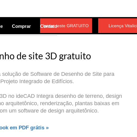
Iniciar teste GRATUITO
Licença Vitalíc
de
Comprar
Contato
nho de site 3D gratuito
 solução de Software de Desenho de Site para
 Projeto Integrado de Edifícios.
 3D no ideCAD Integra desenho de terreno, design
ho arquitetônico, renderização, plantas baixas em
om um software de design arquitetônico.
book em PDF grátis »