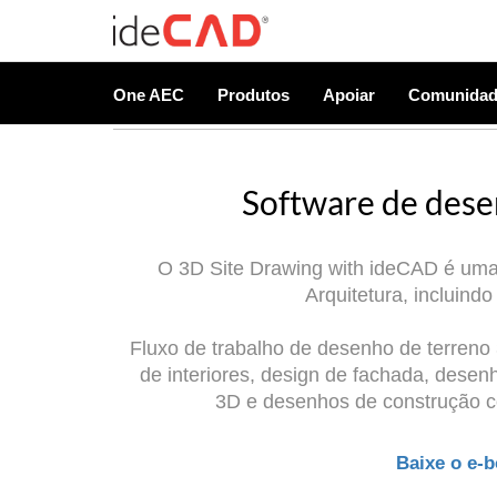
One AEC
Produtos
Apoiar
Comunida
Software de dese
O 3D Site Drawing with ideCAD é uma
Arquitetura, incluindo
Fluxo de trabalho de desenho de terreno
de interiores, design de fachada, desen
3D e desenhos de construção c
Baixe o e-