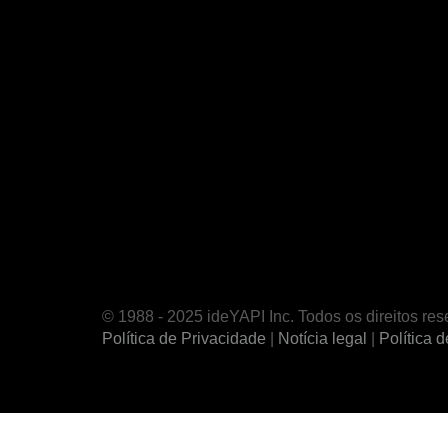
© 1988 - 2025 ideYAPI Inc. Todos os direitos re
Política de Privacidade
|
Notícia legal
|
Política 