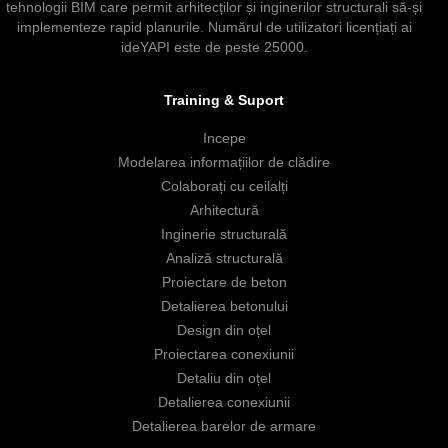
tehnologii BIM care permit arhitecților și inginerilor structurali să-și
implementeze rapid planurile. Numărul de utilizatori licențiați ai
ideYAPI este de peste 25000.
Training & Suport
Incepe
Modelarea informațiilor de clădire
Colaborați cu ceilalți
Arhitectură
Inginerie structurală
Analiză structurală
Proiectare de beton
Detalierea betonului
Design din oțel
Proiectarea conexiunii
Detaliu din oțel
Detalierea conexiunii
Detalierea barelor de armare