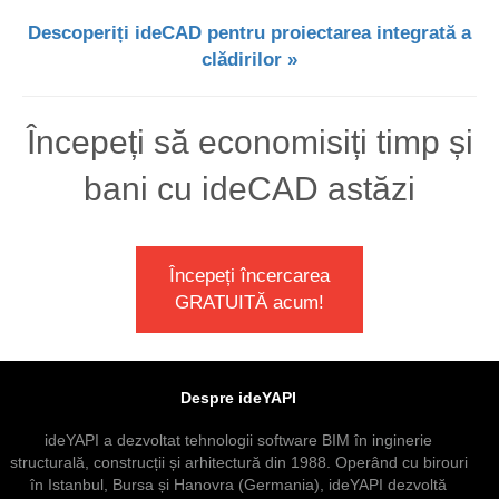
Descoperiți ideCAD pentru proiectarea integrată a
clădirilor »
Începeți să economisiți timp și
bani cu ideCAD astăzi
Începeți încercarea
GRATUITĂ acum!
Despre ideYAPI
ideYAPI a dezvoltat tehnologii software BIM în inginerie
structurală, construcții și arhitectură din 1988. Operând cu birouri
în Istanbul, Bursa și Hanovra (Germania), ideYAPI dezvoltă