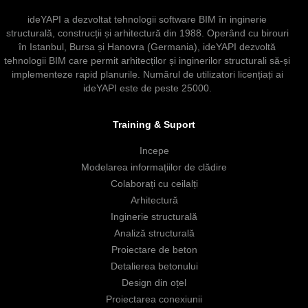
ideYAPI a dezvoltat tehnologii software BIM în inginerie
structurală, construcții și arhitectură din 1988. Operând cu birouri
în Istanbul, Bursa și Hanovra (Germania), ideYAPI dezvoltă
tehnologii BIM care permit arhitecților și inginerilor structurali să-și
implementeze rapid planurile. Numărul de utilizatori licențiați ai
ideYAPI este de peste 25000.
Training & Suport
Incepe
Modelarea informațiilor de clădire
Colaborați cu ceilalți
Arhitectură
Inginerie structurală
Analiză structurală
Proiectare de beton
Detalierea betonului
Design din oțel
Proiectarea conexiunii