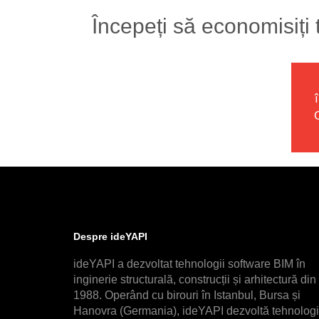
Începeți să economisiți
Despre ideYAPI
ideYAPI a dezvoltat tehnologii software BIM în
inginerie structurală, construcții și arhitectură din
1988. Operând cu birouri în Istanbul, Bursa și
Hanovra (Germania), ideYAPI dezvoltă tehnologi