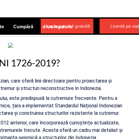
Incepe o probă gratuită
Licență pe via
te
Cumpără
a lua legatura
SNI 1726-2019?
n, care oferă linii directoare pentru proiectarea și
utremur și structuri neconstructive în Indonezia.
cului, este predispusă la cutremure frecvente. Pentru a
ismice, țara a implementat Standardul Național Indonezian
tarea și construirea structurilor rezistente la cutremur.
012 anterior, care încorporează cunoștințe actualizate,
 cutremurele trecute. Acesta oferă un cadru mai detaliat și
ormanța seismică a structurilor din Indonezia.