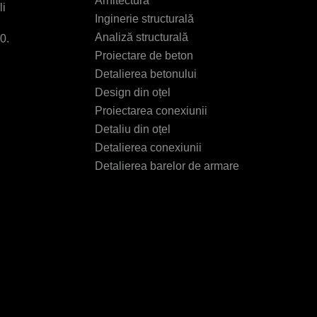
Arhitectură
li
Inginerie structurală
Analiză structurală
0.
Proiectare de beton
Detalierea betonului
Design din oțel
Proiectarea conexiunii
Detaliu din oțel
Detalierea conexiunii
Detalierea barelor de armare