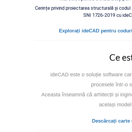
Cerințe privind proiectarea structurală și codu
SNI 1726-2019 cu ideCA
Explorați ideCAD pentru coduri
Ce es
ideCAD este o soluție software care
procesele într-o s
Aceasta înseamnă că arhitecții și ingin
același model 
Descărcați carte 