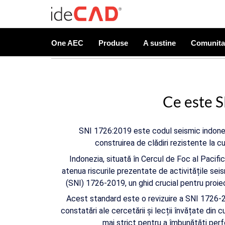
One AEC
Produse
A sustine
Comunita
Ce este 
SNI 1726:2019 este codul seismic indonezia
construirea de clădiri rezistente la c
Indonezia, situată în Cercul de Foc al Pacifi
atenua riscurile prezentate de activitățile se
(SNI) 1726-2019, un ghid crucial pentru proiec
Acest standard este o revizuire a SNI 1726-2
constatări ale cercetării și lecții învățate din
mai strict pentru a îmbunătăți perf