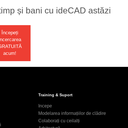
 timp și bani cu ideCAD astăzi
Începeți
încercarea
GRATUITĂ
acum!
Training & Suport
Incepe
Modelarea informațiilor de clădire
Colaborați cu ceilalți
i