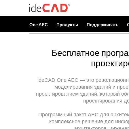
One AEC
Продукты
Поддерживать
Бесплатное прогр
проектир
ideCAD One AEC — это революционн
моделирования зданий и прое
проектированием зданий, который обл
проектирования до
Программный пакет AEC для архитек
комплексное решение для инфо
архитекторов, инжене