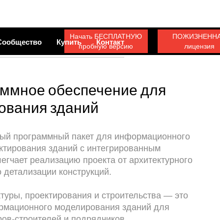
Начать БЕСПЛАТНУЮ
ПОЖИЗНЕНН
Сообщество
Купить
Контакт
пробную версию
лицензия
аммное обеспечение для
ования зданий
ый программный пакет для информационного
ктирования зданий с интегрированным
егчает реализацию проекта от архитектурного
 детализации конструкций.
туры, проектирования и строительства — это
рмационного моделирования зданий для
ров-строителей и подрядчиков.