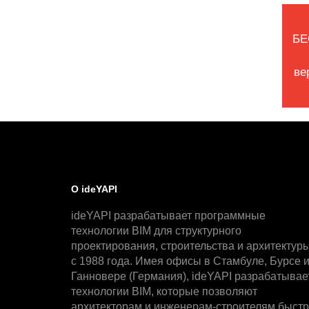
БЕ
ве
О ideYAPI
ideYAPI разрабатывает программные
технологии BIM для структурного
проектирования, строительства и архитектур
с 1988 года. Имея офисы в Стамбуле, Бурсе 
Ганновере (Германия), ideYAPI разрабатывае
технологии BIM, которые позволяют
архитекторам и инженерам-строителям быст