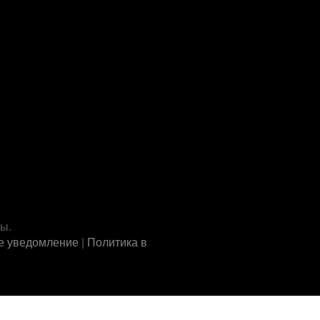
ны.
е уведомление
|
Политика в