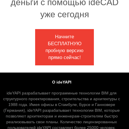
деньги с помощью ideCAD
уже сегодня
Начните
БЕСПЛАТНУЮ
пробную версию
прямо сейчас!
О ideYAPI
ideYAPI разрабатывает программные технологии BIM для
структурного проектирования, строительства и архитектуры с
1988 года. Имея офисы в Стамбуле, Бурсе и Ганновере
(Германия), ideYAPI разрабатывает технологии BIM, которые
позволяют архитекторам и инженерам-строителям быстро
реализовывать свои планы. Количество лицензированных
пользователей ideYAPI составляет более 25000 человек.