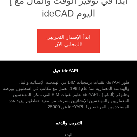
ابدأ في توفير الوقت والمال مع إ
ideCAD اليوم
ابدأ الإصدار التجريبي
المجاني الآن!
حول ideYAPI
طور ideYAPI تقنيات برمجيات BIM في الهندسة الإنشائية والبناء
والهندسة المعمارية منذ عام 1988. تعمل مع مكاتب في اسطنبول بورصة
وهانوفر (ألمانيا) ، ideYAPI تطور تقنيات BIM التي تمكن المهندسين
المعماريين والمهندسين الإنشائيين بسرعة من تنفيذ خططهم. يزيد عدد
المستخدمين المرخصين لـ ideYAPI عن 25000.
التدريب والدعم
البدء