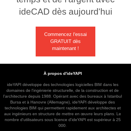
ideCAD dès aujourd'hui
Commencez l'essai
GRATUIT dès
maintenant !
À propos d'ideYAPI
ideYAPI développe des technologies logicielles BIM dans les
domaines de l'ingénierie structurelle, de la construction et de
l'architecture depuis 1988. Opérant avec des bureaux à Istanbul
Bursa et à Hanovre (Allemagne), ideYAPI développe des
technologies BIM qui permettent rapidement aux architectes et
aux ingénieurs en structure de mettre en œuvre leurs plans. Le
nombre d'utilisateurs sous licence d'ideYAPI est supérieur à 25
000.