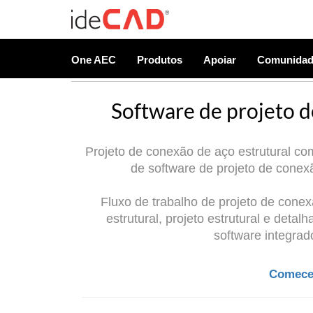
One AEC
Produtos
Apoiar
Comunida
Software de projeto d
Projeto de conexão de aço estrutural co
de software de projeto de conexã
Fluxo de trabalho de projeto de cone
estrutural, projeto estrutural e deta
software integrad
Comece 