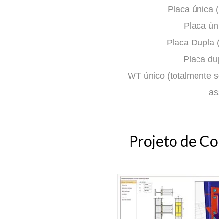
Placa única 
Placa ún
Placa Dupla 
Placa du
WT único (totalmente s
as
Projeto de C