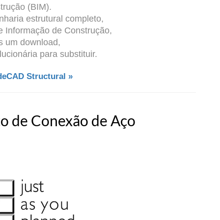
trução (BIM).
haria estrutural completo,
e Informação de Construção,
s um download,
cionária para substituir.
eCAD Structural »
to de Conexão de Aço