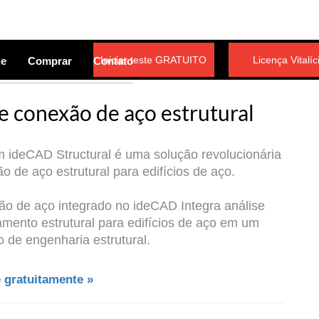
Iniciar teste GRATUITO
Licença Vitalíc
de
Comprar
Contato
e conexão de aço estrutural
m ideCAD Structural é uma solução revolucionária
o de aço estrutural para edifícios de aço.
xão de aço integrado no ideCAD Integra análise
lhamento estrutural para edifícios de aço em um
o de engenharia estrutural.
gratuitamente »