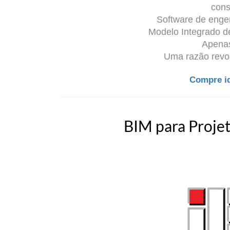
cons
Software de engen
Modelo Integrado d
Apena
Uma razão revolu
Compre id
BIM para Proje