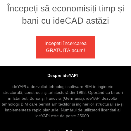
Începeți să economisiți timp și
bani cu ideCAD astăzi
Începeți încercarea
GRATUITĂ acum!
Despre ideYAPI
ideYAPI a dezvoltat tehnologii software BIM în inginerie
structurală, construcții și arhitectură din 1988. Operând cu birouri
în Istanbul, Bursa și Hanovra (Germania), ideYAPI dezvoltă
tehnologii BIM care permit arhitecților și inginerilor structurali să-și
implementeze rapid planurile. Numărul de utilizatori licențiați ai
ideYAPI este de peste 25000.