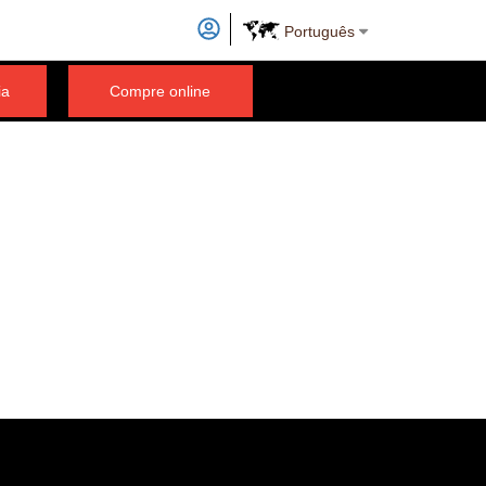
Português
ia
Compre online